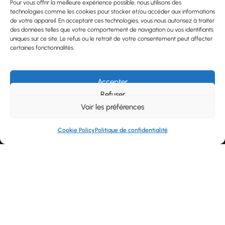
Pour vous offrir la meilleure expérience possible, nous utilisons des
technologies comme les cookies pour stocker et/ou accéder aux informations
de votre appareil. En acceptant ces technologies, vous nous autorisez à traiter
Contact
des données telles que votre comportement de navigation ou vos identifiants
uniques sur ce site. Le refus ou le retrait de votre consentement peut affecter
Plan du site
certaines fonctionnalités.
Mentions légales
Info Cookies
Accepter
Refuser
Voir les préférences
Recevez notre newsletter
Cookie Policy
Politique de confidentialité
En cochant cette case, j’accepte que mon
adresse soit utilisée conformément au RGPD