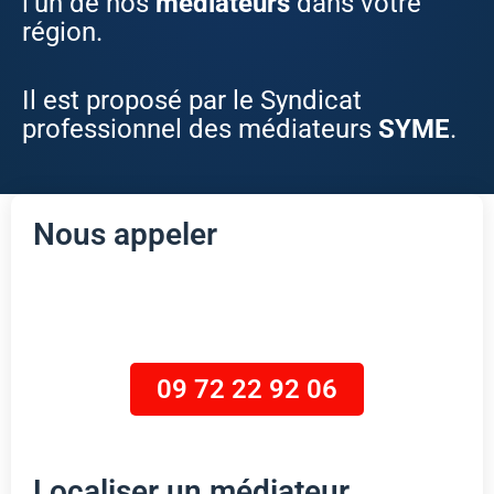
l’un de nos
médiateurs
dans votre
région
.
Il est proposé par le Syndicat
professionnel des médiateurs
SYME
.
Nous appeler
Appel gratuit
09 72 22 92 06
Localiser un médiateur