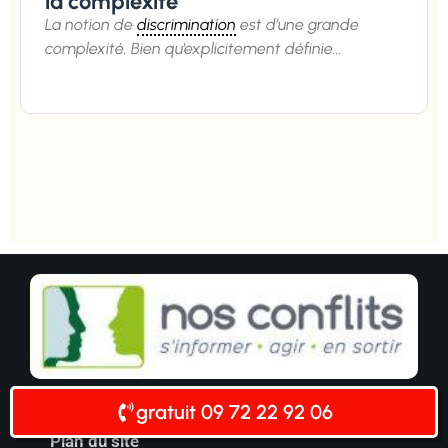
la complexité
La notion de
discrimination
est d’une grande
complexité. Bien qu’explicitement définie...
gratuit 09 72 22 92 06
Contact
Plan du site