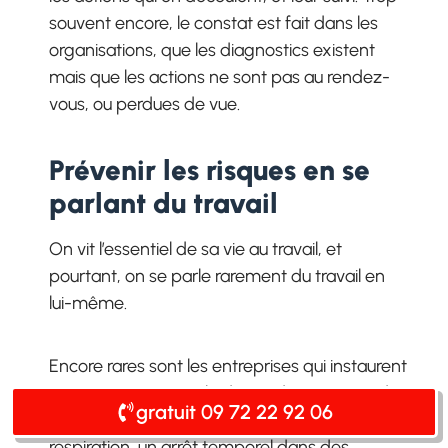
souvent encore, le constat est fait dans les
organisations, que les diagnostics existent
mais que les actions ne sont pas au rendez-
vous, ou perdues de vue.
Prévenir les risques en se
parlant du travail
On vit l’essentiel de sa vie au travail, et
pourtant, on se parle rarement du travail en
lui-même.
Encore rares sont les entreprises qui instaurent
et sanctuarisent sur la durée, des espaces de
gratuit 09 72 22 92 06
discussion sur le travail, qui permettent une
respiration, un arrêt temporel dans des