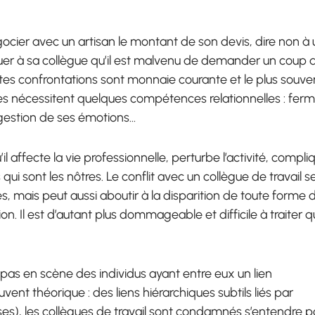
gocier avec un artisan le montant de son devis, dire non à 
er à sa collègue qu’il est malvenu de demander un coup 
ites confrontations sont monnaie courante et le plus souve
les nécessitent quelques compétences relationnelles : fer
 gestion de ses émotions…
il affecte la vie professionnelle, perturbe l’activité, compli
 sont les nôtres. Le conflit avec un collègue de travail s
, mais peut aussi aboutir à la disparition de toute forme 
on. Il est d’autant plus dommageable et difficile à traiter qu
t pas en scène des individus ayant entre eux un lien
uvent théorique : des liens hiérarchiques subtils liés par
ses), les collègues de travail sont condamnés s’entendre p