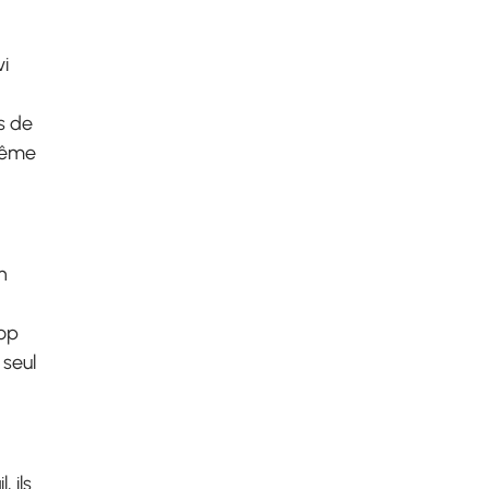
vi
s de
-même
n
rop
 seul
 ils