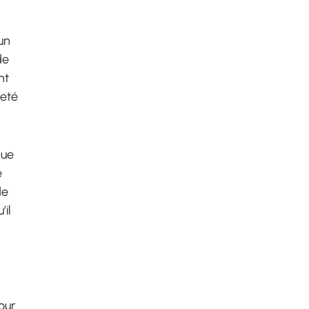
un
de
nt
meté
que
e
de
’il
our