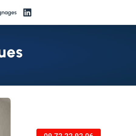
gnages
gues
Appel gratuit