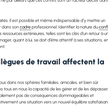
me par ailleurs que ces conflits sont un facteur décisif dan
raités. Il est possible et même indispensable d’y mettre un
ir dans son
cadre
professionnel. Identifier la nature du
confl
 ressources extérieures, telles sont les clés d’un retour à u
er, quant à lui, se doit d’être attentif à ses situations, e
nt.
lègues de travail affectent la
 tous dans nos sphères familiales, amicales, et bien sûr
ns tous en nous la capacité de les gérer et de les dépasser
néralement pas de conséquences dommageables et
ivement une situation vers un nouvel équilibre satisfaisan