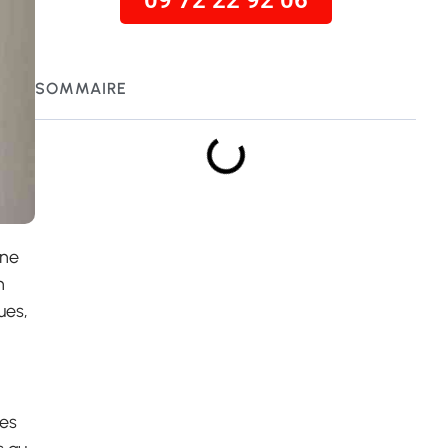
09 72 22 92 06
SOMMAIRE
une
n
ues,
les