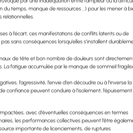
ovoqué par une inadéquation entre l’ampleur ou la difficu
on du temps, manque de ressources …) pour les mener à bi
 relationnelles.
ses à l’écart, ces manifestations de conflits latents ou de
t pas sans conséquences lorsqu’elles s’installent durableme
s maux de tête et bon nombre de douleurs sont directemen
lits. La fatigue accumulée par le manque de sommeil fragilis
tives, l’agressivité, l’envie d’en découdre ou à l’inverse la
erte de confiance peuvent conduire à l’isolement, l’épuisement
u impactées, avec d’éventuelles conséquences en termes
aires, les performances collectives peuvent l’être égalem
 source importante de licenciements, de ruptures