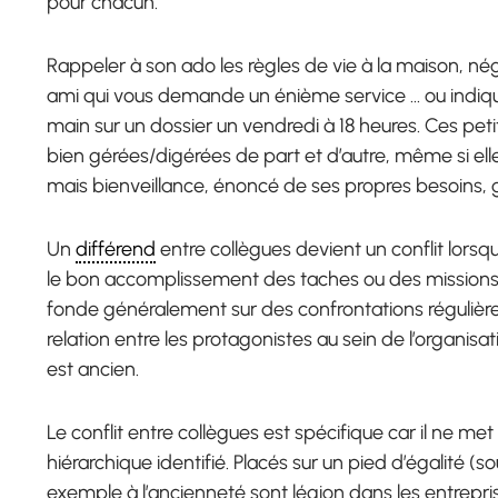
pour chacun.
Rappeler à son ado les règles de vie à la maison, né
ami qui vous demande un énième service … ou indiqu
main sur un dossier un vendredi à 18 heures. Ces pet
bien gérées/digérées de part et d’autre, même si el
mais bienveillance, énoncé de ses propres besoins,
Un
différend
entre collègues devient un conflit lorsqu’
le bon accomplissement des taches ou des missions qui
fonde généralement sur des confrontations régulières
relation entre les protagonistes au sein de l’organisati
est ancien.
Le conflit entre collègues est spécifique car il ne me
hiérarchique identifié. Placés sur un pied d’égalité (so
exemple à l’ancienneté sont légion dans les entrepri