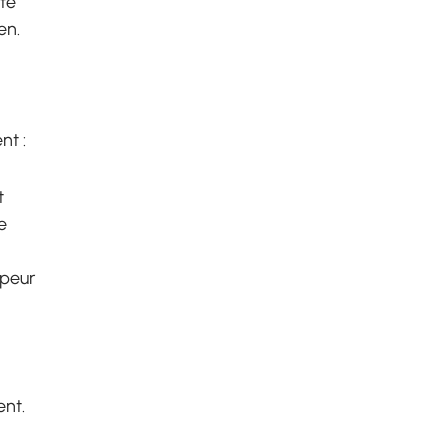
lté
en.
nt :
t
e
 peur
ent.