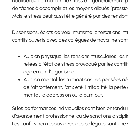
habituel ou permanent, le stress est généralement pr
de tâches à accomplir et les moyens alloués (pressi
Mais le stress peut aussi être généré par des tensions
Dissensions, éclats de voix, mutisme, altercations, mi
conflits ouverts avec des collègues de travail ne son
Au plan physique, les tensions musculaires, le
reliées à l’état de stress provoqué par les conf
également l’organisme.
Au plan mental, les ruminations, les pensées néga
de l’affrontement, l’anxiété, l’irritabilité, la p
mental, la dépression ou le burn out.
Si les performances individuelles sont bien entend
d’avancement professionnel ou de sanctions disciplin
Les conflits non résolus avec des collègues sont une