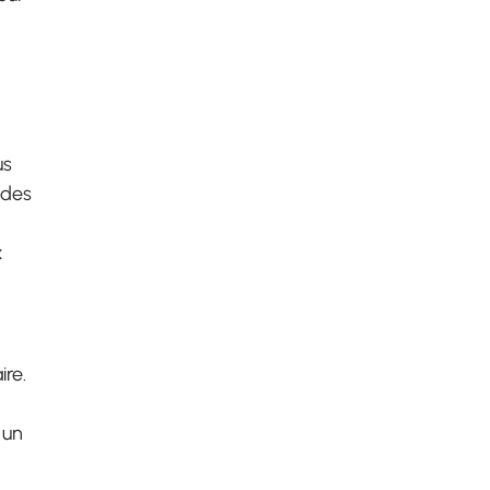
us
 des
x
ire.
 un