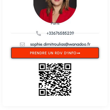
Paris
+33676585239
sophie.dimitroulias@wanadoo.fr
PRENDRE UN RDV D'INFO