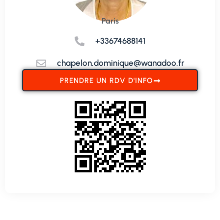
Paris
+33674688141
chapelon.dominique@wanadoo.fr
PRENDRE UN RDV D'INFO