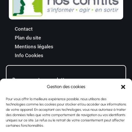
Contact
Plan du site
Mentions légales
Info Cookies
Recevez notre newsletter
Gestion des cookies
Pour vous offrir la meilleure expérience possible, nous utilisons des
En cochant cette case, j’accepte que mon
technologies comme les cookies pour stocker et/ou accéder aux informations
de votre appareil. En acceptant ces technologies, vous nous autorisez à traiter
adresse soit utilisée conformément au RGPD
des données telles que votre comportement de navigation ou vos identifiants
uniques sur ce site. Le refus ou le retrait de votre consentement peut affecter
certaines fonctionnalités.