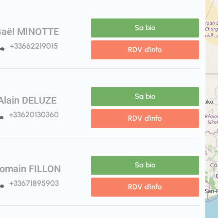
Sa bio
Gaël MINOTTE
+33662219015
RDV d'info
Sa bio
Alain DELUZE
+33620130360
RDV d'info
Sa bio
omain FILLON
+33671895903
RDV d'info