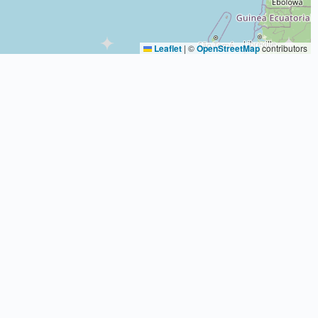
Leaflet
|
©
OpenStreetMap
contributors