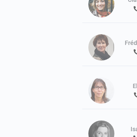
Fré
E
Is