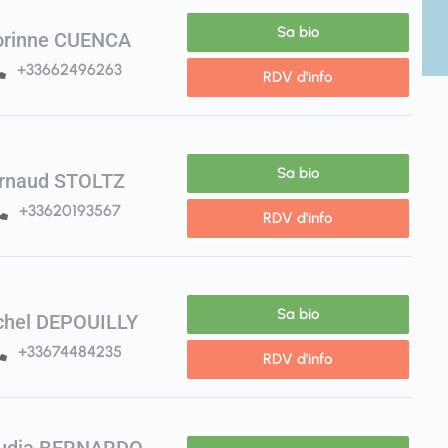
Sa bio
orinne CUENCA
+33662496263
RDV d'info
Sa bio
rnaud STOLTZ
+33620193567
RDV d'info
Sa bio
chel DEPOUILLY
+33674484235
RDV d'info
audia BERNARDO