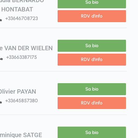
Sa bio
HONTABAT
RDV d'info
+33646708723
Sa bio
ne VAN DER WIELEN
+33663387175
RDV d'info
Sa bio
Olivier PAYAN
+33645857380
RDV d'info
Sa bio
minique SATGE