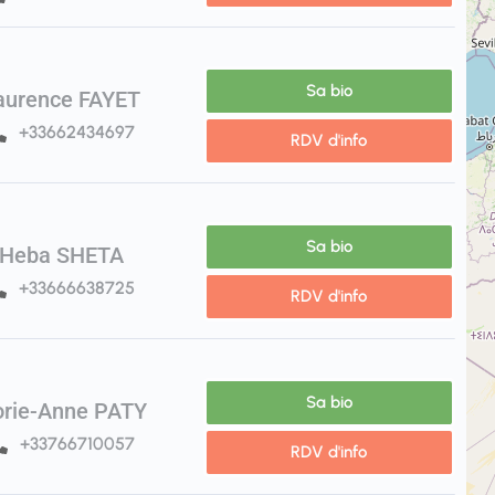
Sa bio
aurence FAYET
+33662434697
RDV d'info
Sa bio
Heba SHETA
+33666638725
RDV d'info
Sa bio
orie-Anne PATY
+33766710057
RDV d'info