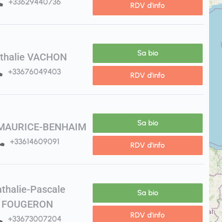
+33629440736
RDV d'info
Sa bio
thalie VACHON
+33676049403
RDV d'info
Sa bio
e MAURICE-BENHAIM
+33614609091
RDV d'info
thalie-Pascale
Sa bio
FOUGERON
RDV d'info
+33673007204