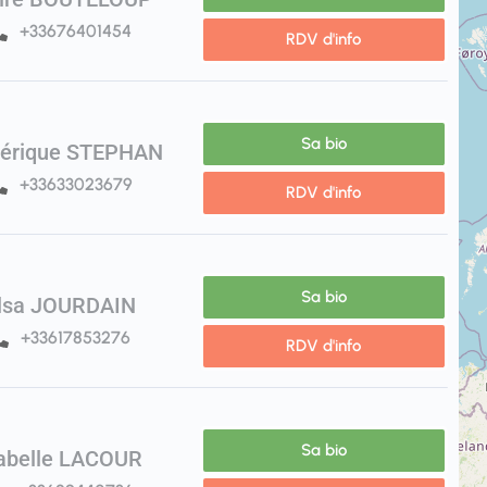
+33676401454
RDV d'info
Sa bio
dérique STEPHAN
+33633023679
RDV d'info
Sa bio
lsa JOURDAIN
+33617853276
RDV d'info
Sa bio
abelle LACOUR