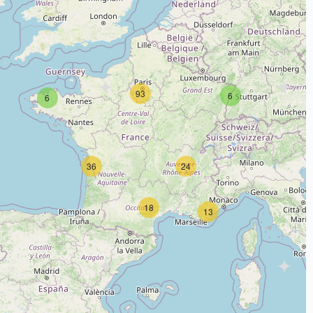
93
6
6
36
24
18
13