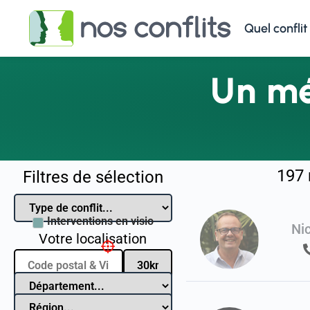
Quel conflit
Un mé
197
Filtres de sélection
Interventions en visio
Ni
Votre localisation