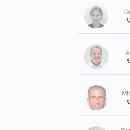
C
A
Mi
Cl