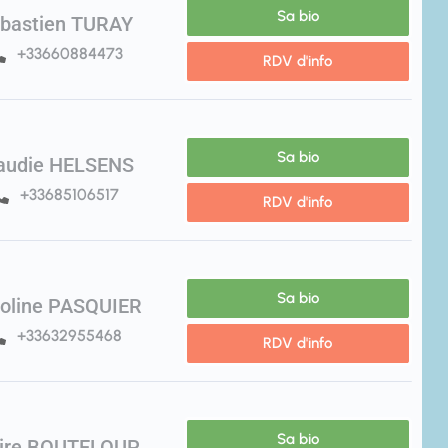
Sa bio
bastien TURAY
+33660884473
RDV d'info
Sa bio
audie HELSENS
+33685106517
RDV d'info
Sa bio
oline PASQUIER
+33632955468
RDV d'info
Sa bio
aire BOUTELOUP