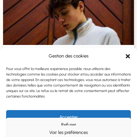
Lire...
En famille
Gestion des cookies
Crise d ado, retrouver et conserver la
confiance
Pour vous offrir la meilleure expérience possible, nous utilisons des
technologies comme les cookies pour stocker et/ou accéder aux informations
de votre appareil. En acceptant ces technologies, vous nous autorisez à traiter
des données telles que votre comportement de navigation ou vos identifiants
uniques sur ce site. Le refus ou le retrait de votre consentement peut affecter
certaines fonctionnalités.
Accepter
Refuser
Voir les préférences