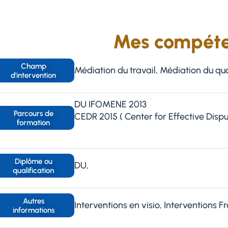
Mes compét
Champ
Médiation du travail, Médiation du qu
d'intervention
DU IFOMENE 2013
Parcours de
CEDR 2015 ( Center for Effective Dispu
formation
Diplôme ou
DU,
qualification
Autres
Interventions en visio, Interventions F
informations