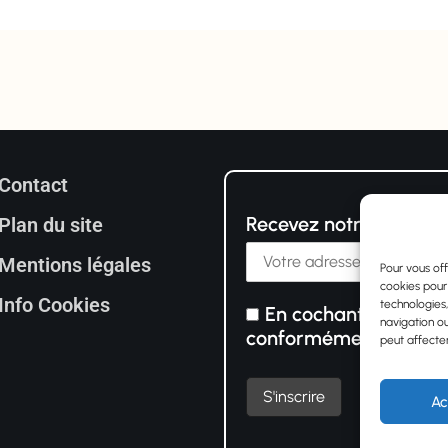
Contact
Recevez notre newslet
Plan du site
Mentions légales
Pour vous off
cookies pour
Info Cookies
technologies
En cochant cette cas
navigation ou
conformément au RG
peut affecter
Ac