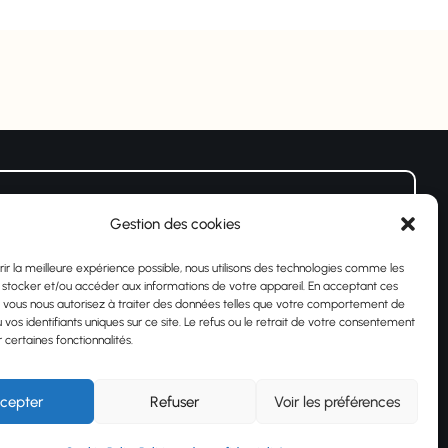
ter
Gestion des cookies
rir la meilleure expérience possible, nous utilisons des technologies comme les
 stocker et/ou accéder aux informations de votre appareil. En acceptant ces
, vous nous autorisez à traiter des données telles que votre comportement de
e, j’accepte que mon adresse soit utilisée
 vos identifiants uniques sur ce site. Le refus ou le retrait de votre consentement
PD
 certaines fonctionnalités.
cepter
Refuser
Voir les préférences