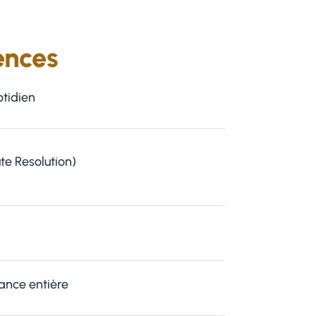
ences
otidien
te Resolution)
rance entière