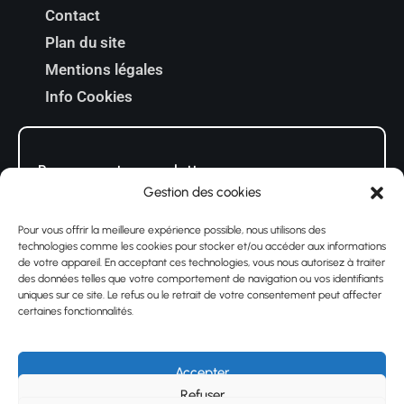
Contact
Plan du site
Mentions légales
Info Cookies
Recevez notre newsletter
Gestion des cookies
Pour vous offrir la meilleure expérience possible, nous utilisons des
En cochant cette case, j’accepte que mon
technologies comme les cookies pour stocker et/ou accéder aux informations
de votre appareil. En acceptant ces technologies, vous nous autorisez à traiter
adresse soit utilisée conformément au RGPD
des données telles que votre comportement de navigation ou vos identifiants
uniques sur ce site. Le refus ou le retrait de votre consentement peut affecter
certaines fonctionnalités.
Accepter
Refuser