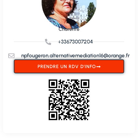
Charente
+33673007204
npfougeron.alternativemediation16@orange.fr
PRENDRE UN RDV D'INFO