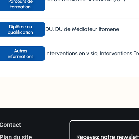
Parcours de
formation
Diplôme ou
DU, DU de Médiateur Ifomene
qualification
Autres
Interventions en visio, Interventions F
informations
Contact
Recevez notre newslet
Plan du site