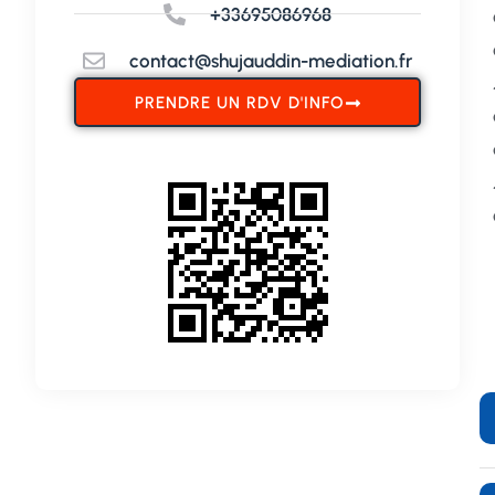
+33695086968
contact@shujauddin-mediation.fr
PRENDRE UN RDV D'INFO