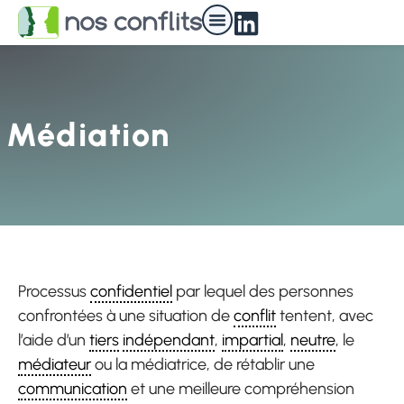
Nos médiateurs
Médiation
Processus
confidentiel
par lequel des personnes
confrontées à une situation de
conflit
tentent, avec
l’aide d’un
tiers
indépendant
,
impartial
,
neutre
, le
médiateur
ou la médiatrice, de rétablir une
communication
et une meilleure compréhension