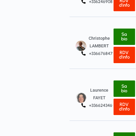
RDV
+33624690823
d'info
Sa
Christophe
bio
LAMBERT
RDV
+33667684740
d'info
Sa
Laurence
bio
FAYET
RDV
+33662434697
d'info