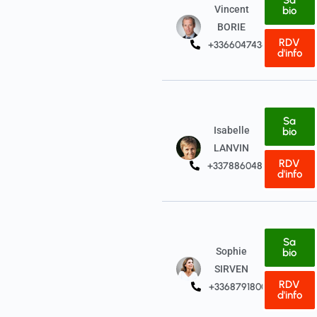
Sa
Vincent
bio
BORIE
RDV
+33660474342
d'info
Sa
Isabelle
bio
LANVIN
RDV
+33788604807
d'info
Sa
Sophie
bio
SIRVEN
RDV
+33687918008
d'info