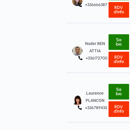
+33666638725
RDV
d'info
Sa
Nader BEN
bio
ATTIA
RDV
+33617270026
d'info
Sa
Laurence
bio
PLANCON
RDV
+33678943555
d'info