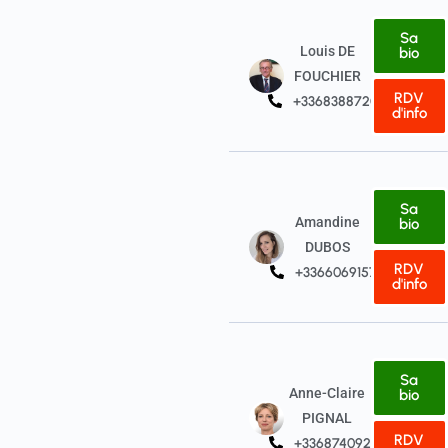
Sa
Louis DE
bio
FOUCHIER
RDV
+33683887204
d'info
Sa
Amandine
bio
DUBOS
RDV
+33660691574
d'info
Sa
Anne-Claire
bio
PIGNAL
RDV
+33687409293