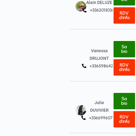
Alain DELUZE
+33620130360
RDV
d'info
Sa
Vanessa
bio
DRUJONT
RDV
+33659864210
d'info
Sa
Julie
bio
DUVIVIER
RDV
+33669960750
d'info