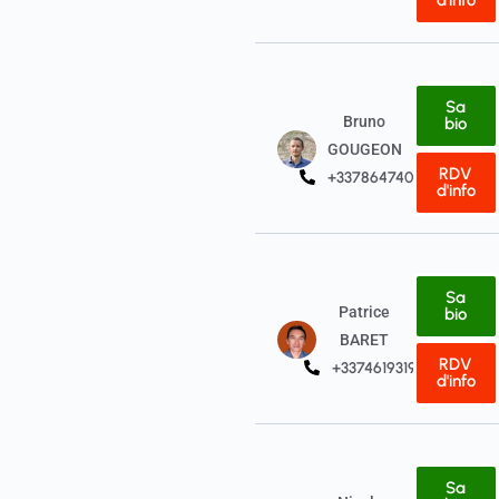
d'info
Sa
Bruno
bio
GOUGEON
RDV
+33786474043
d'info
Sa
Patrice
bio
BARET
RDV
+33746193194
d'info
Sa