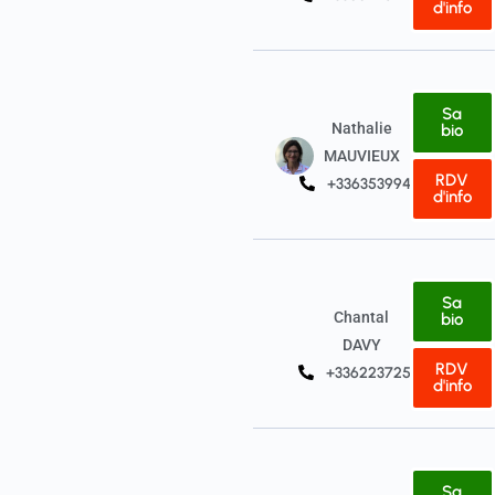
d'info
Sa
Nathalie
bio
MAUVIEUX
RDV
+33635399415
d'info
Sa
Chantal
bio
DAVY
RDV
+33622372512
d'info
Sa