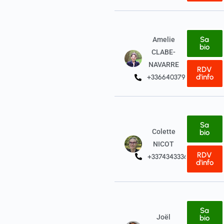
Sa
Amelie
bio
CLABE-
NAVARRE
RDV
d'info
+33664037963
Sa
Colette
bio
NICOT
RDV
+33743433369
d'info
Sa
Joël
bio