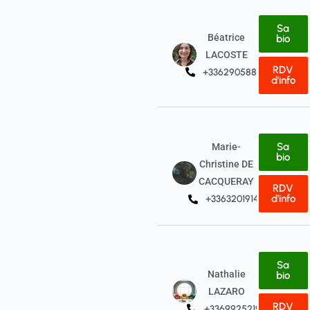
Sa
Béatrice
bio
LACOSTE
RDV
+33629058850
d'info
Sa
Marie-
bio
Christine DE
CACQUERAY
RDV
d'info
+33632019144
Sa
Nathalie
bio
LAZARO
RDV
+33699252190