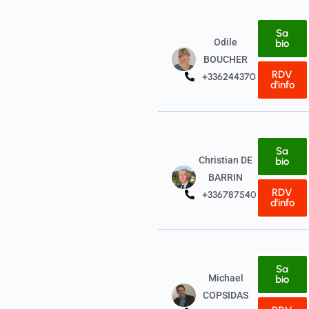
Sa
Odile
bio
BOUCHER
RDV
+33624437080
d'info
Sa
Christian DE
bio
BARRIN
RDV
+33678754076
d'info
Sa
Michael
bio
COPSIDAS