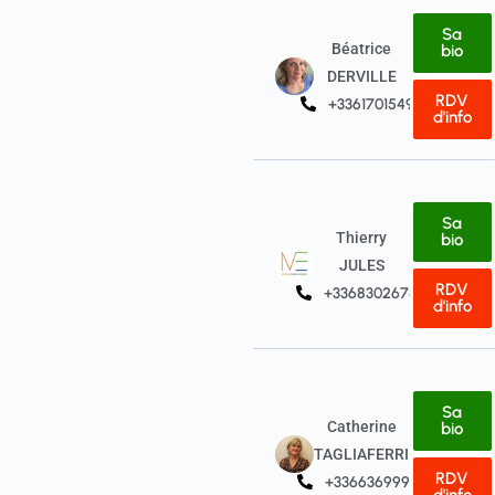
Sa
Béatrice
bio
DERVILLE
RDV
+33617015498
d'info
Sa
Thierry
bio
JULES
RDV
+33683026786
d'info
Sa
Catherine
bio
TAGLIAFERRI
RDV
+33663699923