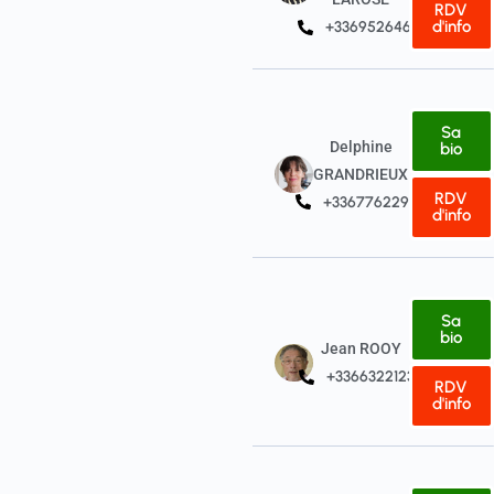
RDV
d'info
+33695264618
Sa
Delphine
bio
GRANDRIEUX
RDV
+33677622903
d'info
Sa
bio
Jean ROOY
+33663221230
RDV
d'info