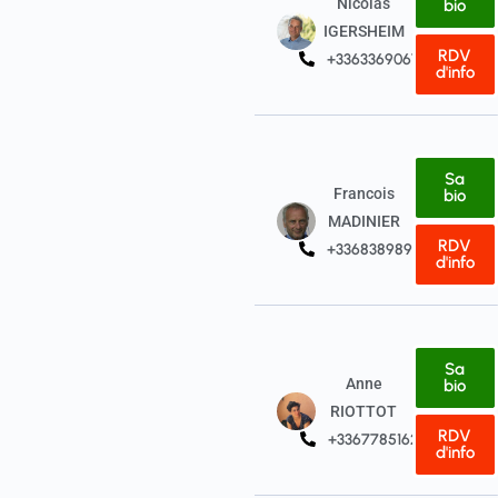
Nicolas
bio
IGERSHEIM
RDV
+33633690672
d'info
Sa
Francois
bio
MADINIER
RDV
+33683898933
d'info
Sa
Anne
bio
RIOTTOT
RDV
+33677851628
d'info