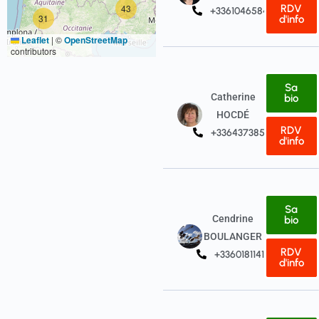
43
RDV
+33610465845
31
d'info
Leaflet
|
©
OpenStreetMap
contributors
Sa
Catherine
bio
HOCDÉ
RDV
+33643738515
d'info
Sa
Cendrine
bio
BOULANGER
RDV
+33601811416
d'info