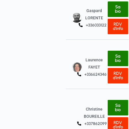
Sa
Gaspard
bio
LORENTE
RDV
+33603312217
d'info
Sa
Laurence
bio
FAYET
RDV
+33662434697
d'info
Sa
Christine
bio
BOUREILLE
RDV
+33786209952
d'info