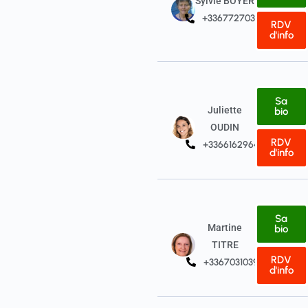
Sylvie BOYER
+33677270332
RDV
d'info
Sa
Juliette
bio
OUDIN
RDV
+33661629646
d'info
Sa
Martine
bio
TITRE
RDV
+33670310396
d'info