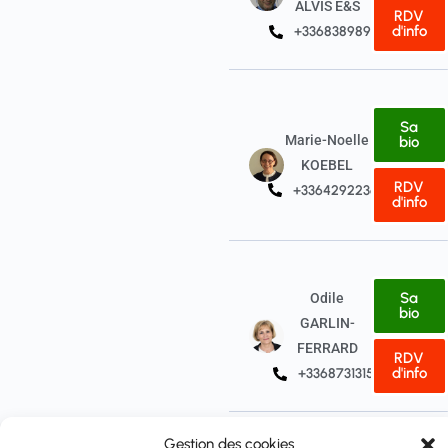
ALVIS E&S
RDV
d'info
+33683898933
Sa
Marie-Noelle
bio
KOEBEL
RDV
+33642922368
d'info
Sa
Odile
bio
GARLIN-
FERRARD
RDV
d'info
+33687313154
Gestion des cookies