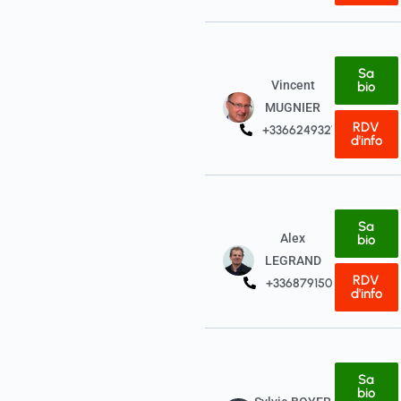
Sa
Vincent
bio
MUGNIER
RDV
+33662493279
d'info
Sa
Alex
bio
LEGRAND
RDV
+33687915031
d'info
Sa
bio