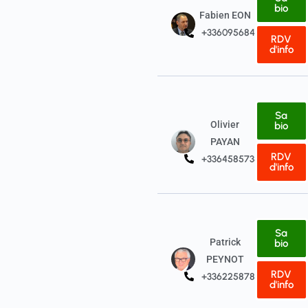
bio
Fabien EON
+33609568484
RDV
d'info
Sa
Olivier
bio
PAYAN
RDV
+33645857380
d'info
Sa
Patrick
bio
PEYNOT
RDV
+33622587859
d'info