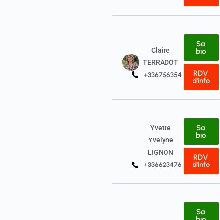
Sa
Claire
bio
TERRADOT
RDV
+33675635480
d'info
Sa
Yvette
bio
Yvelyne
LIGNON
RDV
d'info
+33662347657
Sa
bio