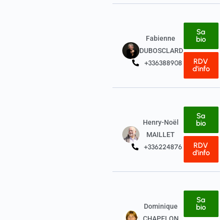
Sa
Fabienne
bio
DUBOSCLARD
RDV
+33638890834
d'info
Sa
Henry-Noël
bio
MAILLET
RDV
+33622487657
d'info
Sa
Dominique
bio
CHAPELON