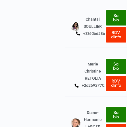
Sa
Chantal
bio
SOULLIER
RDV
+33606628649
d'info
Sa
Marie
bio
Christine
RETOLIA
RDV
d'info
+262692770567
Sa
Diane-
bio
Harmonie
LAROSE