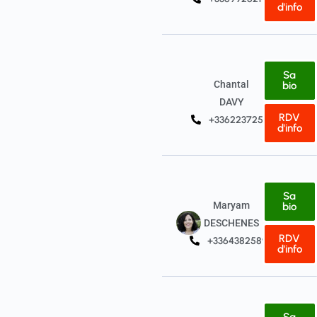
d'info
Sa
Chantal
bio
DAVY
RDV
+33622372512
d'info
Sa
Maryam
bio
DESCHENES
RDV
+33643825898
d'info