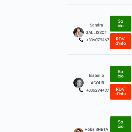
Sa
Sandra
bio
GALLISSOT
RDV
+33607946798
d'info
Sa
Isabelle
bio
LACOUR
RDV
+33629440736
d'info
Sa
bio
Heba SHETA