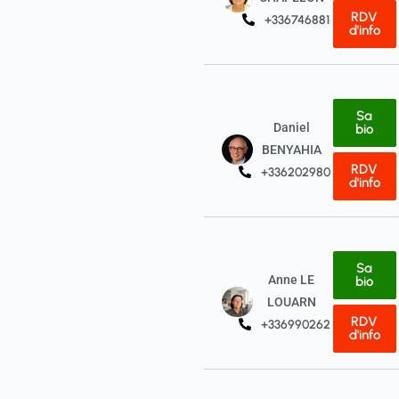
RDV
+33674688141
d'info
Sa
Daniel
bio
BENYAHIA
RDV
+33620298046
d'info
Sa
Anne LE
bio
LOUARN
RDV
+33699026286
d'info