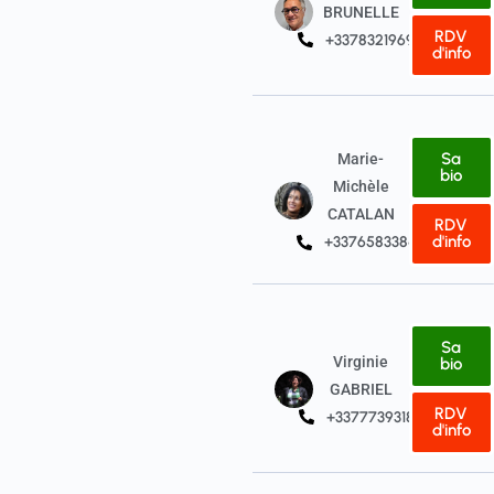
BRUNELLE
RDV
+33783219690
d'info
Sa
Marie-
bio
Michèle
CATALAN
RDV
d'info
+33765833844
Sa
Virginie
bio
GABRIEL
RDV
+33777393187
d'info