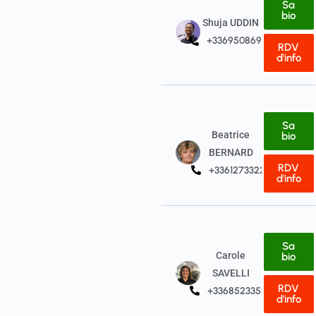
Sa
bio
Shuja UDDIN
+33695086968
RDV
d'info
Sa
Beatrice
bio
BERNARD
RDV
+33612733229
d'info
Sa
Carole
bio
SAVELLI
RDV
+33685233530
d'info