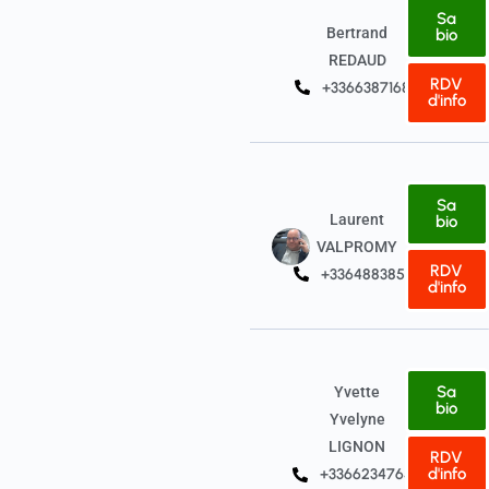
Sa
Bertrand
bio
REDAUD
RDV
+33663871682
d'info
Sa
Laurent
bio
VALPROMY
RDV
+33648838532
d'info
Sa
Yvette
bio
Yvelyne
LIGNON
RDV
d'info
+33662347657