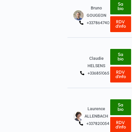
Sa
Bruno
bio
GOUGEON
RDV
+33786474043
d'info
Sa
Claudie
bio
HELSENS
RDV
+33685106517
d'info
Sa
Laurence
bio
ALLENBACH
RDV
+33782005469
d'info