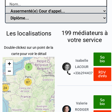
199
médiateurs à
Les localisations
votre service
Double-clickez sur un point de la
carte pour voir le détail
Sa
Isabelle
bio
+
3
LACOUR
−
RDV
+33629440736
d'info
87
7
24
Sa
Valerie
bio
RODGER