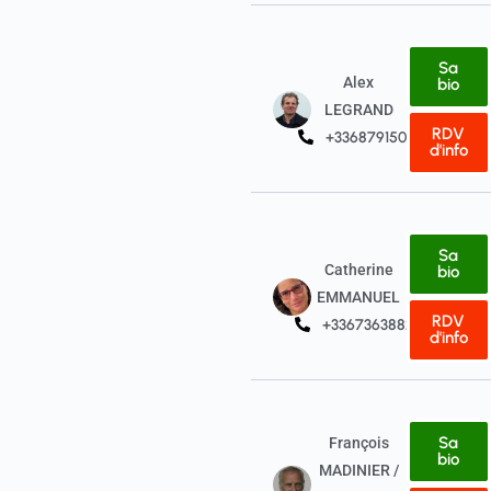
Sa
Alex
bio
LEGRAND
RDV
+33687915031
d'info
Sa
Catherine
bio
EMMANUEL
RDV
+33673638822
d'info
Sa
François
bio
MADINIER /