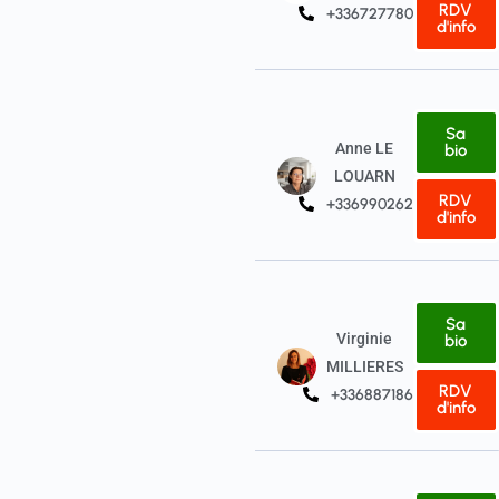
RDV
+33672778079
d'info
Sa
Anne LE
bio
LOUARN
RDV
+33699026286
d'info
Sa
Virginie
bio
MILLIERES
RDV
+33688718612
d'info