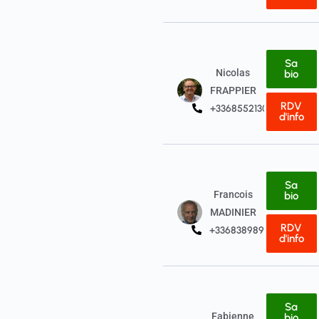
Sa
Nicolas
bio
FRAPPIER
RDV
+33685521304
d'info
Sa
Francois
bio
MADINIER
RDV
+33683898933
d'info
Sa
Fabienne
bio