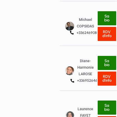
Sa
Michael
bio
COPSIDAS
RDV
+33624690823
d'info
Sa
Diane-
bio
Harmonie
LAROSE
RDV
d'info
+33695264618
Sa
Laurence
bio
FAYET