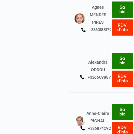
Sa
Agnes
bio
MENDES
PIRES
RDV
d'info
+33631851792
Sa
Alexandra
bio
ODDOU
RDV
+33660988723
d'info
Sa
Anne-Claire
bio
PIGNAL
RDV
+33687409293
d'info