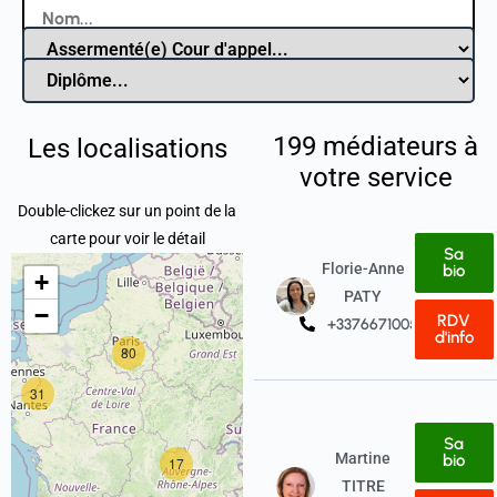
199
médiateurs à
Les localisations
votre service
Double-clickez sur un point de la
carte pour voir le détail
Sa
Florie-Anne
bio
+
PATY
−
RDV
+33766710057
d'info
80
7
31
Sa
Martine
bio
17
TITRE