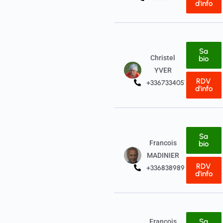
d'info
Sa
Christel
bio
YVER
RDV
+33673340574
d'info
Sa
Francois
bio
MADINIER
RDV
+33683898933
d'info
Sa
François