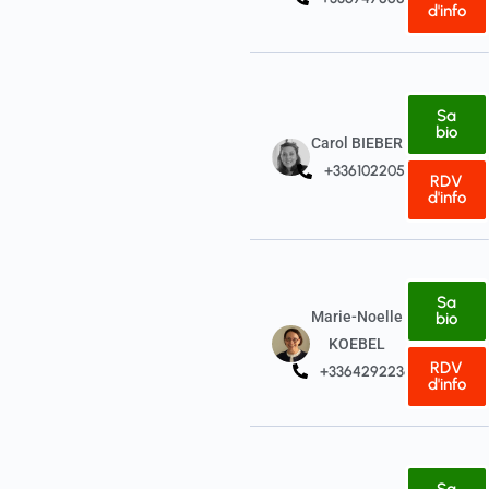
d'info
Sa
bio
Carol BIEBER
+33610220515
RDV
d'info
Sa
Marie-Noelle
bio
KOEBEL
RDV
+33642922368
d'info