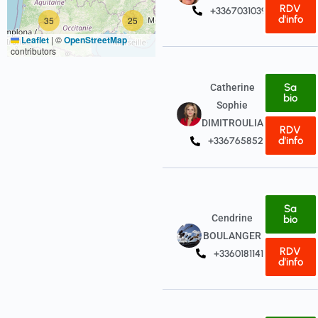
RDV
+33670310396
d'info
35
25
Leaflet
|
©
OpenStreetMap
contributors
Sa
Catherine
bio
Sophie
DIMITROULIAS
RDV
d'info
+33676585239
Sa
Cendrine
bio
BOULANGER
RDV
+33601811416
d'info