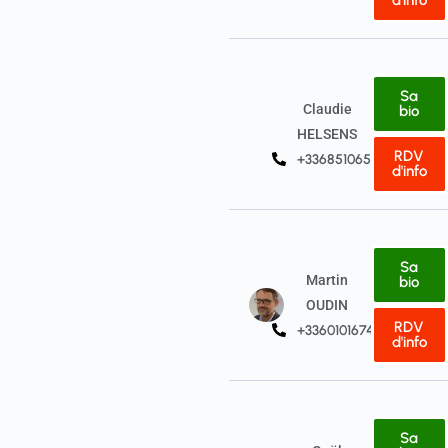
d'info
Sa
Claudie
bio
HELSENS
RDV
+33685106517
d'info
Sa
Martin
bio
OUDIN
RDV
+33601016745
d'info
Sa