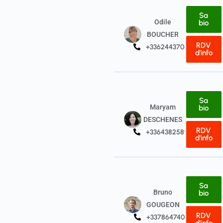
Sa
Odile
bio
BOUCHER
RDV
+33624437080
d'info
Sa
Maryam
bio
DESCHENES
RDV
+33643825898
d'info
Sa
Bruno
bio
GOUGEON
RDV
+33786474043