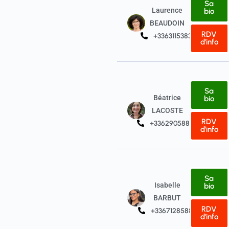
Sa
Laurence
bio
BEAUDOIN
RDV
+33631153831
d'info
Sa
Béatrice
bio
LACOSTE
RDV
+33629058850
d'info
Sa
Isabelle
bio
BARBUT
RDV
+33671285880
d'info