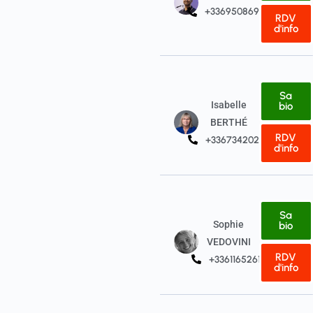
+33695086968
RDV
d'info
Sa
Isabelle
bio
BERTHÉ
RDV
+33673420203
d'info
Sa
Sophie
bio
VEDOVINI
RDV
+33611652615
d'info