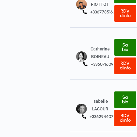
RIOTTOT
RDV
+33677851628
d'info
Sa
Catherine
bio
BOINEAU
RDV
+33607160951
d'info
Sa
Isabelle
bio
LACOUR
RDV
+33629440736
d'info