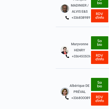
bio
MADINIER /
ALVIS E&S
RDV
d'info
+33683898933
Sa
Maryvonne
bio
HENRY
RDV
+33645050165
d'info
Sa
Albérique DE
bio
PRÉVAL
RDV
+33680008940
d'info