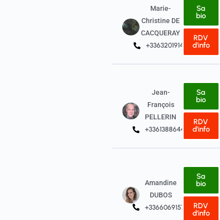
Sa
Marie-
bio
Christine DE
CACQUERAY
RDV
d'info
+33632019144
Sa
Jean-
bio
François
PELLERIN
RDV
d'info
+33613886442
Sa
Amandine
bio
DUBOS
RDV
+33660691574
d'info