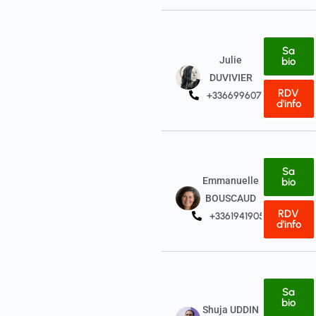
Sa
Julie
bio
DUVIVIER
RDV
+33669960750
d'info
Sa
Emmanuelle
bio
BOUSCAUD
RDV
+33619419059
d'info
Sa
bio
Shuja UDDIN