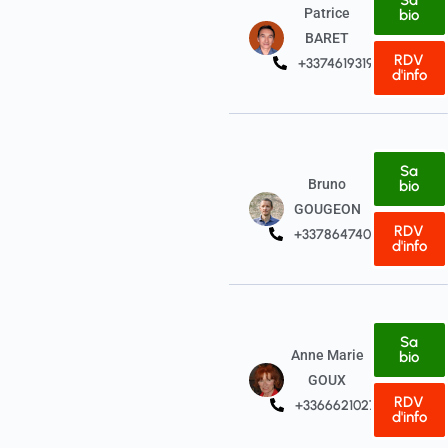
Sa
Patrice
bio
BARET
RDV
+33746193194
d'info
Sa
Bruno
bio
GOUGEON
RDV
+33786474043
d'info
Sa
Anne Marie
bio
GOUX
RDV
+33666210277
d'info