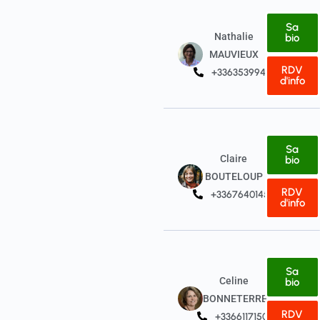
Sa
Nathalie
bio
MAUVIEUX
RDV
+33635399415
d'info
Sa
Claire
bio
BOUTELOUP
RDV
+33676401454
d'info
Sa
Celine
bio
BONNETERRE
RDV
+33661171501