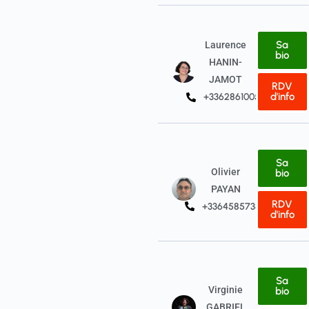
Sa
Laurence
bio
HANIN-
JAMOT
RDV
d'info
+33628610052
Sa
Olivier
bio
PAYAN
RDV
+33645857380
d'info
Sa
Virginie
bio
GABRIEL