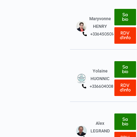
Sa
Maryvonne
bio
HENRY
RDV
+33645050165
d'info
Sa
Yolaine
bio
HUONNIC
RDV
+33660400849
d'info
Sa
Alex
bio
LEGRAND