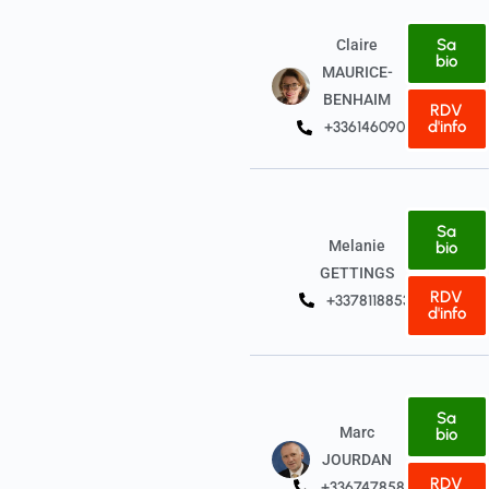
Sa
Claire
bio
MAURICE-
BENHAIM
RDV
d'info
+33614609091
Sa
Melanie
bio
GETTINGS
RDV
+33781188531
d'info
Sa
Marc
bio
JOURDAN
RDV
+33674785835