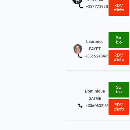
RDV
+33777393187
d'info
Sa
Laurence
bio
FAYET
RDV
+33662434697
d'info
Sa
Dominique
bio
SATGE
RDV
+33608321898
d'info