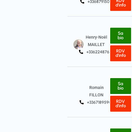
RDV
+33687915031
d'info
Sa
Henry-Noël
bio
MAILLET
RDV
+33622487657
d'info
Sa
Romain
bio
FILLON
RDV
+33671895903
d'info