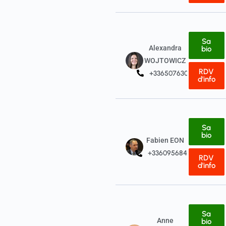
Sa
Alexandra
bio
WOJTOWICZ
RDV
+33650763031
d'info
Sa
bio
Fabien EON
+33609568484
RDV
d'info
Sa
Anne
bio