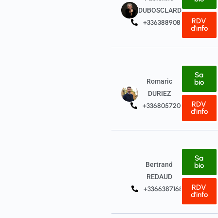
DUBOSCLARD
RDV
+33638890834
d'info
Sa
Romaric
bio
DURIEZ
RDV
+33680572058
d'info
Sa
Bertrand
bio
REDAUD
RDV
+33663871682
d'info