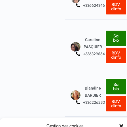
RDV
+33662434697
d'info
Sa
Caroline
bio
PASQUIER
RDV
+33632955468
d'info
Sa
Blandine
bio
BARBIER
RDV
+33622623006
d'info
Gestion des cookies