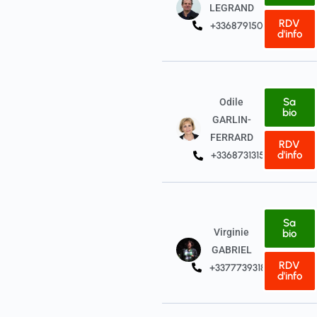
LEGRAND
RDV
+33687915031
d'info
Sa
Odile
bio
GARLIN-
FERRARD
RDV
d'info
+33687313154
Sa
Virginie
bio
GABRIEL
RDV
+33777393187
d'info