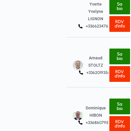
Sa
Yvette
bio
Yvelyne
LIGNON
RDV
d'info
+33662347657
Sa
Arnaud
bio
STOLTZ
RDV
+33620193567
d'info
Sa
Dominique
bio
HIBON
RDV
+33686079545
d'info