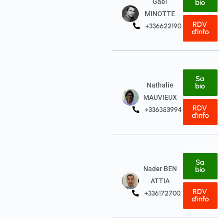
Gaël
bio
MINOTTE
RDV
+33662219015
d'info
Sa
Nathalie
bio
MAUVIEUX
RDV
+33635399415
d'info
Sa
Nader BEN
bio
ATTIA
RDV
+33617270026
d'info