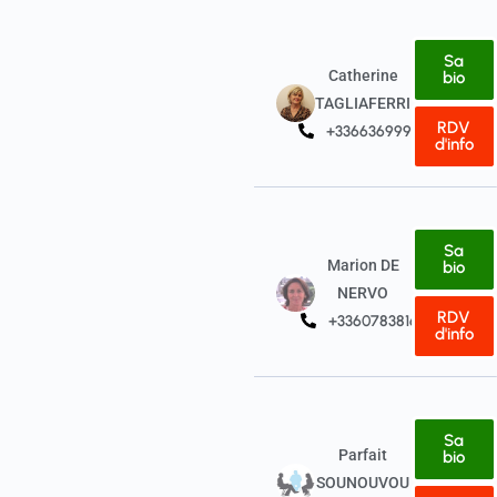
Sa
Catherine
bio
TAGLIAFERRI
RDV
+33663699923
d'info
Sa
Marion DE
bio
NERVO
RDV
+33607838163
d'info
Sa
Parfait
bio
SOUNOUVOU