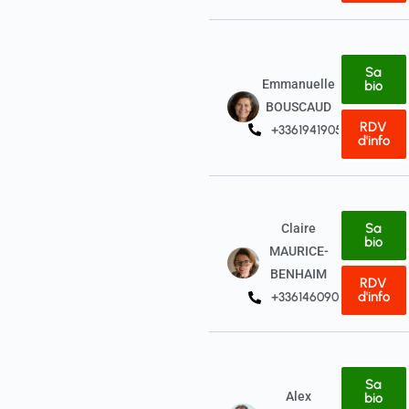
Sa
Emmanuelle
bio
BOUSCAUD
RDV
+33619419059
d'info
Sa
Claire
bio
MAURICE-
BENHAIM
RDV
d'info
+33614609091
Sa
Alex
bio